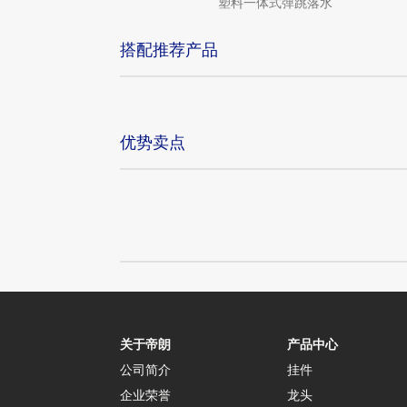
式弹跳落水（带溢水孔）
塑料一体式弹跳落水
搭配推荐产品
优势卖点
关于帝朗
产品中心
公司简介
挂件
企业荣誉
龙头