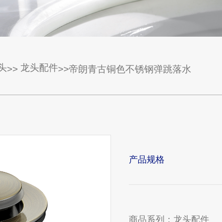
头
龙头配件
>>
>>帝朗青古铜色不锈钢弹跳落水
产品规格
商品系列：
龙头配件