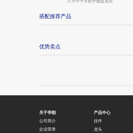
控十字把手高身面盆龙头
八寸中十字把手面盆龙头
搭配推荐产品
优势卖点
关于帝朗
产品中心
公司简介
挂件
企业荣誉
龙头